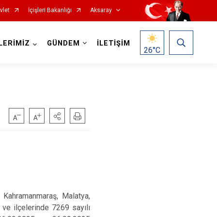
vlet
İçişleri Bakanlığı
Aksaray
LERİMİZ
GÜNDEM
İLETİŞİM
26
°C
, Kahramanmaraş, Malatya,
 ve ilçelerinde 7269 sayılı