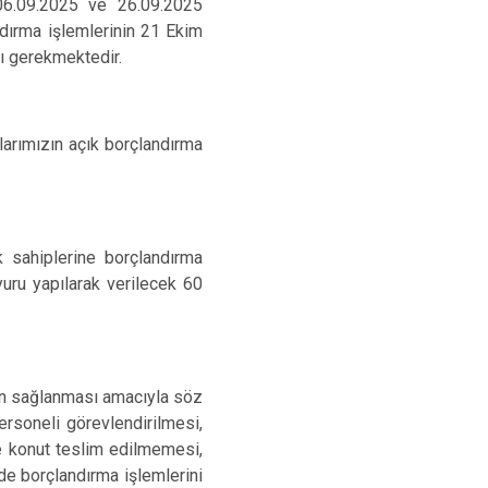
 06.09.2025 ve 26.09.2025
andırma işlemlerinin 21 Ekim
ı gerekmektedir.
larımızın açık borçlandırma
k sahiplerine borçlandırma
yuru yapılarak verilecek 60
un sağlanması amacıyla söz
rsoneli görevlendirilmesi,
e konut teslim edilmemesi,
e borçlandırma işlemlerini