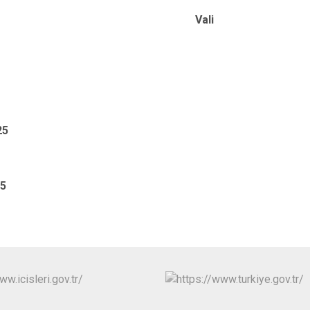
ali
25
25