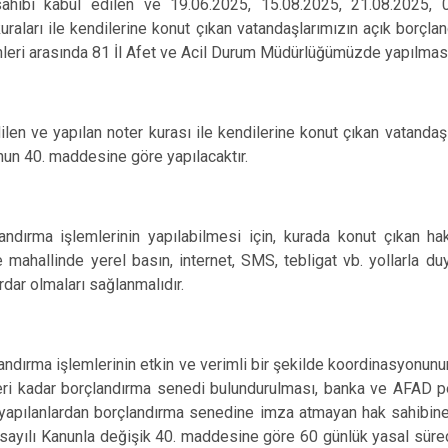
Ortaköy
ahibi kabul edilen ve
19.06.2025, 15.08.2025, 21.08.2025,
kuraları ile kendilerine konut çıkan vatandaşlarımızın açık borçl
Sarıyahşi
hleri arasında 81 İl Afet ve Acil Durum Müdürlüğümüzde yapılmas
Sultanhanı
ilen ve yapılan noter kurası ile kendilerine konut çıkan vatandaş
nun 40. maddesine göre yapılacaktır.
dırma işlemlerinin yapılabilmesi için, kurada konut çıkan ha
mahallinde yerel basın, internet, SMS, tebligat vb. yollarla du
dar olmaları sağlanmalıdır.
ndırma işlemlerinin etkin ve verimli bir şekilde koordinasyonun
teri kadar borçlandırma senedi bulundurulması, banka ve AFAD pe
at yapılanlardan borçlandırma senedine imza atmayan hak sahibin
sayılı Kanunla değişik 40. maddesine göre 60 günlük yasal süred