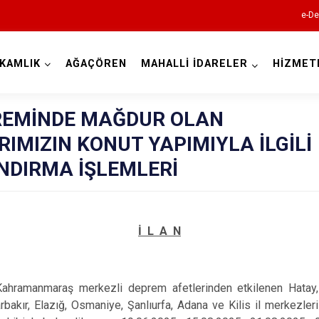
e-De
KAMLIK
AĞAÇÖREN
MAHALLİ İDARELER
HİZMET
Aksaray
REMİNDE MAĞDUR OLAN
IMIZIN KONUT YAPIMIYLA İLGİLİ
NDIRMA İŞLEMLERİ
Ağaçören
İ L A N
Eskil
Gülağaç
 Kahramanmaraş merkezli deprem afetlerinden etkilenen Hatay
Güzelyurt
bakır, Elazığ, Osmaniye, Şanlıurfa, Adana ve Kilis il merkezleri