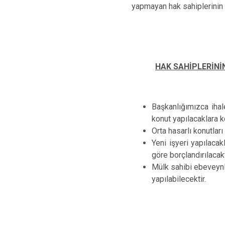
yapmayan hak sahiplerinin 
HAK SAHİPLERİNİ
Başkanlığımızca iha
konut yapılacaklara ko
Orta hasarlı konutları
Yeni işyeri yapılacak
göre borçlandırılacakt
Mülk sahibi ebeveynle
yapılabilecektir.