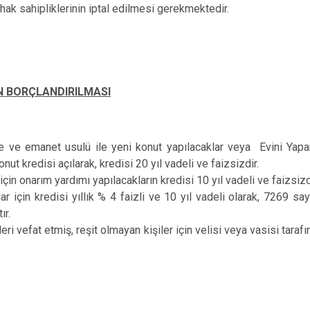
hak sahipliklerinin iptal edilmesi gerekmektedir.
N BORÇLANDIRILMASI
le ve emanet usulü ile yeni konut yapılacaklar veya Evini Ya
nut kredisi açılarak, kredisi 20 yıl vadeli ve faizsizdir.
 için onarım yardımı yapılacakların kredisi 10 yıl vadeli ve faizsizd
lar için kredisi yıllık % 4 faizli ve 10 yıl vadeli olarak, 7269 
ır.
ri vefat etmiş, reşit olmayan kişiler için velisi veya vasisi taraf