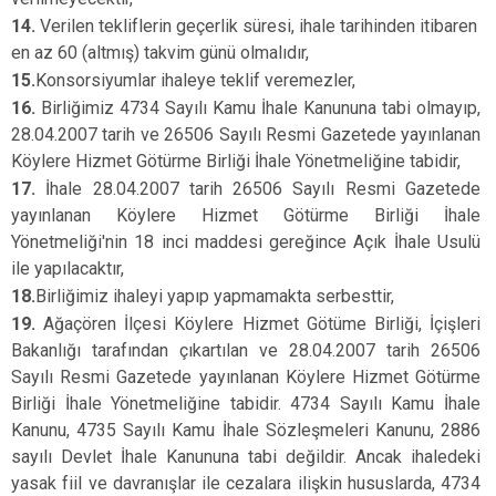
14.
Verilen tekliflerin geçerlik süresi, ihale tarihinden itibaren
en az 60 (altmış) takvim günü olmalıdır,
15.
Konsorsiyumlar ihaleye teklif veremezler,
16.
Birliğimiz 4734 Sayılı Kamu İhale Kanununa tabi olmayıp,
28.04.2007 tarih ve 26506 Sayılı Resmi Gazetede yayınlanan
Köylere Hizmet Götürme Birliği İhale Yönetmeliğine tabidir,
17.
İhale 28.04.2007 tarih 26506 Sayılı Resmi Gazetede
yayınlanan Köylere Hizmet Götürme Birliği İhale
Yönetmeliği'nin 18 inci maddesi gereğince Açık İhale Usulü
ile yapılacaktır,
18.
Birliğimiz ihaleyi yapıp yapmamakta serbesttir,
19.
Ağaçören İlçesi Köylere Hizmet Götüme Birliği, İçişleri
Bakanlığı tarafından çıkartılan ve 28.04.2007 tarih 26506
Sayılı Resmi Gazetede yayınlanan Köylere Hizmet Götürme
Birliği İhale Yönetmeliğine tabidir. 4734 Sayılı Kamu İhale
Kanunu, 4735 Sayılı Kamu İhale Sözleşmeleri Kanunu, 2886
sayılı Devlet İhale Kanununa tabi değildir. Ancak ihaledeki
yasak fiil ve davranışlar ile cezalara ilişkin hususlarda, 4734