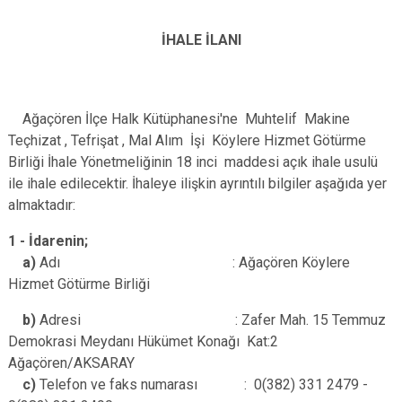
İHALE İLANI
Ağaçören İlçe Halk Kütüphanesi'ne Muhtelif Makine
Teçhizat , Tefrişat , Mal Alım İşi Köylere Hizmet Götürme
Birliği İhale Yönetmeliğinin 18 inci maddesi açık ihale usulü
ile ihale edilecektir. İhaleye ilişkin ayrıntılı bilgiler aşağıda yer
almaktadır:
1 - İdarenin;
a)
Adı : Ağaçören Köylere
Hizmet Götürme Birliği
b)
Adresi : Zafer Mah. 15 Temmuz
Demokrasi Meydanı Hükümet Konağı Kat:2
Ağaçören/AKSARAY
c)
Telefon ve faks numarası : 0(382) 331 2479 -