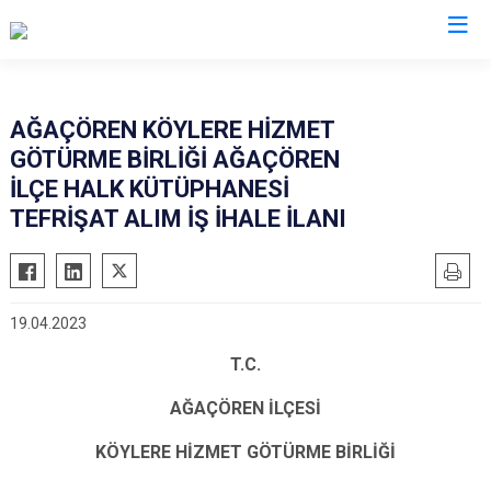
Aksaray
AĞAÇÖREN KÖYLERE HİZMET
GÖTÜRME BİRLİĞİ AĞAÇÖREN
Ağaçören
İLÇE HALK KÜTÜPHANESİ
Eskil
TEFRİŞAT ALIM İŞ İHALE İLANI
Gülağaç
Güzelyurt
Ortaköy
19.04.2023
Sarıyahşi
T.C.
Sultanhanı
AĞAÇÖREN İLÇESİ
KÖYLERE HİZMET GÖTÜRME BİRLİĞİ