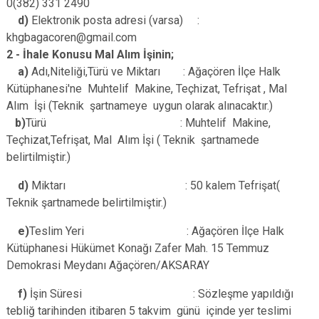
0(382) 331 2490
d)
Elektronik posta adresi (varsa) :
khgbagacoren@gmail.com
2 - İhale Konusu Mal Alım İşinin;
a)
Adı,Niteliği,Türü ve Miktarı : Ağaçören İlçe Halk
Kütüphanesi'ne Muhtelif Makine, Teçhizat, Tefrişat , Mal
Alım İşi (Teknik şartnameye uygun olarak alınacaktır.)
b)
Türü : Muhtelif Makine,
Teçhizat,Tefrişat, Mal Alım İşi ( Teknik şartnamede
belirtilmiştir.)
d)
Miktarı : 50 kalem Tefrişat(
Teknik şartnamede belirtilmiştir.)
e)
Teslim Yeri : Ağaçören İlçe Halk
Kütüphanesi Hükümet Konağı Zafer Mah. 15 Temmuz
Demokrasi Meydanı Ağaçören/AKSARAY
f)
İşin Süresi : Sözleşme yapıldığı
tebliğ tarihinden itibaren 5 takvim günü içinde yer teslimi