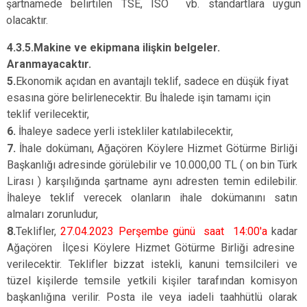
şartnamede belirtilen TSE, ISO vb. standartlara uygun
olacaktır.
4.3.5.Makine ve ekipmana ilişkin belgeler.
Aranmayacaktır.
5.
Ekonomik açıdan en avantajlı teklif, sadece en düşük fiyat
esasına göre belirlenecektir. Bu İhalede işin tamamı için
teklif verilecektir,
6.
İhaleye sadece yerli istekliler katılabilecektir,
7.
İhale dokümanı, Ağaçören Köylere Hizmet Götürme Birliği
Başkanlığı adresinde görülebilir ve 10.000,00 TL ( on bin Türk
Lirası ) karşılığında şartname aynı adresten temin edilebilir.
İhaleye teklif verecek olanların ihale dokümanını satın
almaları zorunludur,
8.
Teklifler,
27.04.2023 Perşembe günü saat 14:00
'a
kadar
Ağaçören İlçesi Köylere Hizmet Götürme Birliği adresine
verilecektir. Teklifler bizzat istekli, kanuni temsilcileri ve
tüzel kişilerde temsile yetkili kişiler tarafından komisyon
başkanlığına verilir. Posta ile veya iadeli taahhütlü olarak