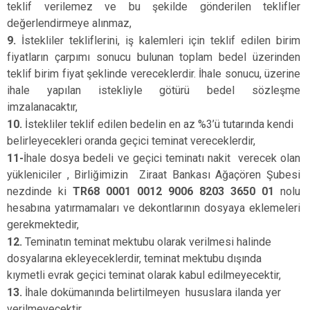
teklif verilemez ve bu şekilde gönderilen teklifler
değerlendirmeye alınmaz,
9.
İstekliler tekliflerini, iş kalemleri için teklif edilen birim
fiyatların çarpımı sonucu bulunan toplam bedel üzerinden
teklif birim fiyat şeklinde vereceklerdir. İhale sonucu, üzerine
ihale yapılan istekliyle götürü bedel sözleşme
imzalanacaktır,
10.
İstekliler teklif edilen bedelin en az %3’ü tutarında kendi
belirleyecekleri oranda geçici teminat vereceklerdir,
11-
İhale dosya bedeli ve geçici teminatı nakit verecek olan
yükleniciler , Birliğimizin Ziraat Bankası Ağaçören Şubesi
nezdinde ki
TR68 0001 0012 9006 8203 3650 01
nolu
hesabına yatırmamaları ve dekontlarının dosyaya eklemeleri
gerekmektedir,
12.
Teminatın teminat mektubu olarak verilmesi halinde
dosyalarına ekleyeceklerdir, teminat mektubu dışında
kıymetli evrak geçici teminat olarak kabul edilmeyecektir,
13.
İhale dokümanında belirtilmeyen hususlara ilanda yer
verilmeyecektir,