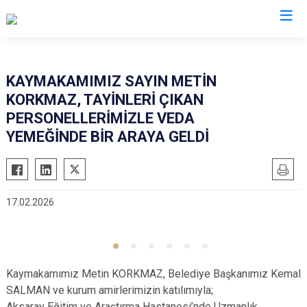
Aksaray
KAYMAKAMIMIZ SAYIN METİN
KORKMAZ, TAYİNLERİ ÇIKAN
Ağaçören
PERSONELLERİMİZLE VEDA
Eskil
YEMEĞİNDE BİR ARAYA GELDİ
Gülağaç
Güzelyurt
Ortaköy
17.02.2026
Sarıyahşi
Sultanhanı
Kaymakamımız Metin KORKMAZ, Belediye Başkanımız Kemal
SALMAN ve kurum amirlerimizin katılımıyla;
Aksaray Eğitim ve Araştırma Hastanesi’nde Uzmanlık